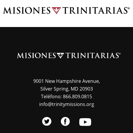
Skip
TRINITY
to
MISSIONS
main
content
9001 New Hampshire Avenue,
Silver Spring, MD 20903
Teléfono: 866.809.0815
info@trinitymissions.org